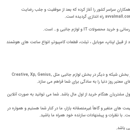
روش عمده لوازم جانبی کامپیوتر و اسپیکر های حرفه ای کار خود را آغاز نموده و بعد از یک سال در سال ۱۳۹۵ خدمت به همکاران سراسر کشور را آغاز کرده که بعد از موفقیت و جلب رضایت
avvalmall.c
راه اندازی گردیده است.
ع رسانی و خرید محصولات
IT
و لوازم جانبی و… است.
ود از قبیل لپتاپ، موبایل ، تبلت، قطعات کامپیوتر، انواع ساعت های هوشمند
تجربه خرید اینترنتی برندهای معتبری همچون ASUS ، LENOVO ، SONY ، SAMSUNG ، و چندین برندهای معتبری مثل Linksys, D-link, TP-LINK در بخش شبکه و دیگر در بخش لوازم جانبی مثل Creative, Xp, Genius,
.
شما می توانید به صورت آنلاین
ای متغیر و گاهاً غیرمنصفانه بازار، ما در کنار شما هستیم و همواره در
ت. با نظرات و پیشنهادات سازنده خود همراه ما باشید.
ی باشد.