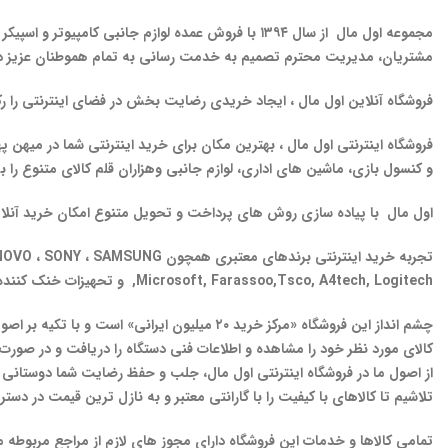
مشتریان، مدیریت محترم تصمیم به خدمت رسانی به تمام هموطنان عزیز در
فروشگاه آنلاین اول مال ، ایجاد خریدی رضایت بخش در فضای اینترنتی را 
فروشگاه اینترنتی اول مال ، بهترین مکان برای خرید اینترنتی شما در میهن په
و کنسول بازی، ماشین های اداری، لوازم جانبی وهزاران قلم کالای متنوع را 
اول مال با پیاده سازی روش های پرداخت و تحویل متنوع امکان خرید آنلاین
Microsoft, Farassoo,Tsco, A4tech, Logitech, و تحهیزات خنک کننده مثل Cooler Master, Enermax, Deep Cool به همراه امکان انتخاب برندهای معتبر روز دنیا را به سادگی برای شما فراهم می سازد.
چشم انداز این فروشگاه «مرکز خرید ۲۰ میلیون ایرانی» است و با تکیه بر اصول اخلاقی و ایجاد رابطه‌ای بادوام با مشتری، سعی دارد تا همواره حافظ ارزش پول مشتریان هنگام خرید از اول مال باشد
کالای مورد نظر خود را مشاهده و اطلاعات فنی دستگاه را دریافت و در صورت ت
از اصول ما در فروشگاه اینترنتی اول مال، جلب و حفظ رضایت شما دوستانی اس
تلاشیم تا کالاهای با کیفیت را با گارانتی معتبر و به نازل ترین قیمت در د
تمامی کالاها و خدمات این فروشگاه دارای مجوز های لازم از مراجع مربوطه 