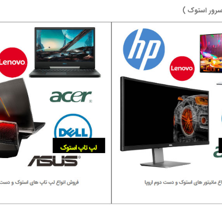
رور استوک )