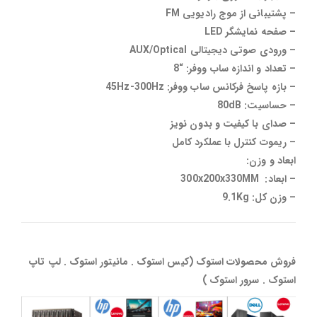
– پشتیبانی از موج رادیویی FM
– صفحه نمایشگر LED
– ورودی صوتی دیجیتالی AUX/Optical
– تعداد و اندازه ساب ووفر: “8
– بازه پاسخ فرکانس ساب ووفر: 45Hz-300Hz
– حساسیت: 80dB
– صدای با کیفیت و بدون نویز
– ریموت کنترل با عملکرد کامل
ابعاد و وزن:
– ابعاد: 300x200x330MM
– وزن کل: 9.1Kg
فروش محصولات استوک (کیس استوک . مانیتور استوک . لپ تاپ
استوک . سرور استوک )