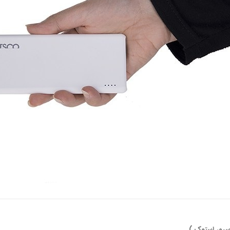
رور استوک )