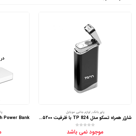
در 
پاور بانک
,
لوازم جانبی موبایل
پا
شارژر همراه تسکو مدل TP 824 با ظرفیت ۵۲۰۰ میلی آمپر ساعت
موجود نمی باشد
م
out of 5
0