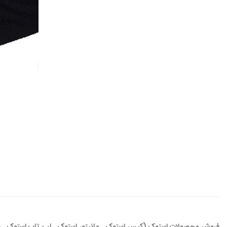
فروش محصولات استوک (کیس استوک . مانیتور استوک . لپ تاپ استوک . س