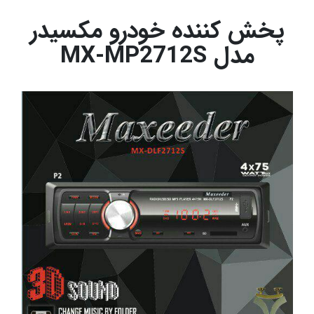
پخش کننده خودرو مکسیدر
مدل MX-MP2712S