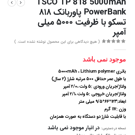
TSCO TP 818 5000mAh
PowerBank پاوربانک ۸۱۸
تسکو با ظرفیت ۵۰۰۰ میلی
آمپر
( هیچ دیدگاهی برای این محصول نوشته نشده است. )
out of 5
0
موجود نمی باشد
باتری ۵۰۰۰mAh ، Lithium polymer
با طول عمر حداقل
۵۰۰
مرتبه شارژ (۲ سال)
ولتاژ/جریان ورودی :۵ ولت ،۲/۰ آمپر
ولتاژ/جریان خروجی :۵ ولت ،۲/۱ آمپر
ابعاد:۱۲۳*۶۶*۹/۵ میلی متر
وزن :۱۱۷ گرم
با قابلیت شارژ دو دستگاه به صورت همزمان
در انبار موجود نمی باشد
نسخه در دسترس::